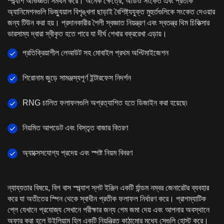
স্প্ল্যাশ অভিজ্ঞতা সমর্থন করে। অনেক ক্ষেত্রে, অডিও সংকেত এবং প্রতীক
অ্যানিমেশনগুলি ভিজ্যুয়াল বিশৃঙ্খলা ছাড়াই বৈশিষ্ট্যযুক্ত মুহুর্তগুলিকে সংকেত দেওয়ার
জন্য টিউন করা হয়। প্রদানকারীর শৈলী স্বজ্ঞাত নিয়ন্ত্রণ এবং স্বতন্ত্র থিম চিকিত্সার
ভারসাম্য দ্বারা স্বীকৃত হতে পারে যা দীর্ঘ শেখার বক্ররেখা এড়ায়।
প্রতিক্রিয়াশীল লেআউট সহ মোবাইল প্রথম অপ্টিমাইজেশন
শিরোনাম জুড়ে সামঞ্জস্যপূর্ণ ইন্টারফেস নিদর্শন
RNG চালিত ফলাফলগুলি অপ্রত্যাশিত হতে ডিজাইন করা হয়েছে৷
নিয়মিত আপডেট এবং বিস্তৃত বাজার বিতরণ
অ্যাক্সেসযোগ্য প্রদেয় এবং স্পষ্ট নিয়ম বিবরণ
ন্যায্যতার বিষয়ে, বিগ বাস স্প্ল্যাশ স্লট ইঞ্জিন একটি র্যান্ডম নম্বর জেনারেটর ব্যবহার
করে যা অতীতের স্পিন থেকে স্বাধীন প্রতীক ফলাফল নির্ধারণ করে। প্রাগম্যাটিক
প্লে যেখানে প্রযোজ্য সেখানে পরীক্ষার জন্য গেম জমা দেয় এবং আপনার অবস্থানে
অফার করা হলে উইলিয়াম হিল একটি নিয়ন্ত্রিত কাঠামোর মধ্যে সেগুলি হোস্ট করে।