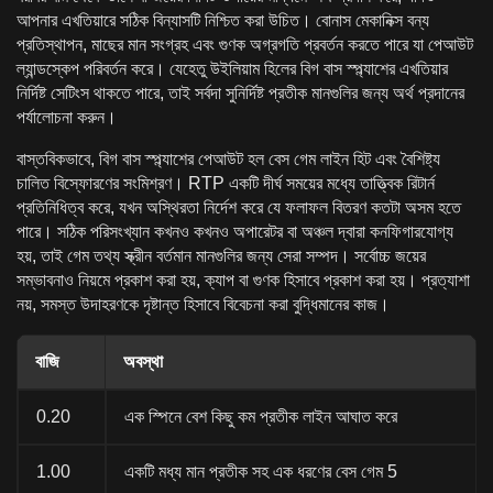
আপনার এখতিয়ারে সঠিক বিন্যাসটি নিশ্চিত করা উচিত। বোনাস মেকানিক্স বন্য
প্রতিস্থাপন, মাছের মান সংগ্রহ এবং গুণক অগ্রগতি প্রবর্তন করতে পারে যা পেআউট
ল্যান্ডস্কেপ পরিবর্তন করে। যেহেতু উইলিয়াম হিলের বিগ বাস স্প্ল্যাশের এখতিয়ার
নির্দিষ্ট সেটিংস থাকতে পারে, তাই সর্বদা সুনির্দিষ্ট প্রতীক মানগুলির জন্য অর্থ প্রদানের
পর্যালোচনা করুন।
বাস্তবিকভাবে, বিগ বাস স্প্ল্যাশের পেআউট হল বেস গেম লাইন হিট এবং বৈশিষ্ট্য
চালিত বিস্ফোরণের সংমিশ্রণ। RTP একটি দীর্ঘ সময়ের মধ্যে তাত্ত্বিক রিটার্ন
প্রতিনিধিত্ব করে, যখন অস্থিরতা নির্দেশ করে যে ফলাফল বিতরণ কতটা অসম হতে
পারে। সঠিক পরিসংখ্যান কখনও কখনও অপারেটর বা অঞ্চল দ্বারা কনফিগারযোগ্য
হয়, তাই গেম তথ্য স্ক্রীন বর্তমান মানগুলির জন্য সেরা সম্পদ। সর্বোচ্চ জয়ের
সম্ভাবনাও নিয়মে প্রকাশ করা হয়, ক্যাপ বা গুণক হিসাবে প্রকাশ করা হয়। প্রত্যাশা
নয়, সমস্ত উদাহরণকে দৃষ্টান্ত হিসাবে বিবেচনা করা বুদ্ধিমানের কাজ।
বাজি
অবস্থা
0.20
এক স্পিনে বেশ কিছু কম প্রতীক লাইন আঘাত করে
1.00
একটি মধ্য মান প্রতীক সহ এক ধরণের বেস গেম 5