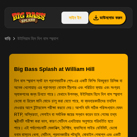
সাইন ইন
ডাউনলোড করুন
বাড়ি
উইলিয়াম হিল বিগ বাস স্প্ল্যাশ
Big Bass Splash at William Hill
বিগ বাস স্প্ল্যাশ স্লট হল প্রাগম্যাটিক প্লে-এর একটি ফিশিং থিমযুক্ত রিলিজ যা
অনেক খেলোয়াড় এর প্রাণবন্ত বোনাস ট্রিগার এবং পরিচিত ক্যাচ এবং সংগ্রহ
অ্যাকশনের জন্য চিনতে পারে। যেখানে উপলব্ধ, উইলিয়াম হিলে বিগ বাস স্প্ল্যাশ
ডেমো বা রিয়েল মানি মোডে চালু করা যেতে পারে, যা ব্যবহারকারীদের তহবিল
দেওয়ার আগে ইন্টারফেস পরীক্ষা করতে দেয়। আপনি যদি সঠিক পরিসংখ্যান যেমন
RTP, অস্থিরতা, পেলাইন বা সর্বাধিক জয়ের সন্ধান করেন তবে গেমের তথ্য
স্ক্রীনটি পরীক্ষা করা ভাল, কারণ সেটিংস এখতিয়ার অনুসারে পরিবর্তিত হতে
পারে। এই পর্যালোচনাটি মেকানিক্স, বৈশিষ্ট্য, ক্যাসিনো সাইড বেনিফিট, ডেমো
বনাম বাস্তব খেলা, সেটিংস, প্রদানকারীর পটভূমি, মোবাইল গেমপ্লে এবং একটি