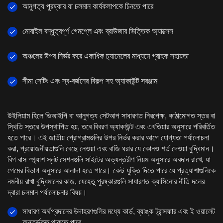
আনুগত্য পুরষ্কার যা চলমান কার্যকলাপকে চিনতে পারে
মোবাইল বন্ধুত্বপূর্ণ গেমপ্লে এবং ব্রাউজার ভিত্তিক অ্যাক্সেস
অঞ্চলের উপর নির্ভর করে একাধিক চ্যানেলের মাধ্যমে গ্রাহক সহায়তা
সীমা সেটিং এবং স্ব-বর্জনের বিকল্প সহ অ্যাকাউন্ট সরঞ্জাম
উইলিয়াম হিলে ভিআইপি বা আনুগত্য সেটআপ সাধারণত নিরপেক্ষ, কাঠামোগত স্তর বা
স্থিতি স্তরে উপস্থাপিত হয়, তবে বিবরণ অ্যাকাউন্ট এবং এখতিয়ার অনুসারে পরিবর্তিত
হতে পারে। এই জাতীয় প্রোগ্রামগুলির উপর নির্ভর করার আগে যোগ্যতা পর্যালোচনা
করা, প্রয়োজনীয়তাগুলি বেছে নেওয়া এবং বাজি ধরার যে কোনও শর্ত দেওয়া বুদ্ধিমান।
বিগ বাস স্প্ল্যাশ স্লট সেশনগুলি সাইটের অভ্যন্তরীণ নিয়ম অনুসারে অবদান রাখে, যা
গেমের বিভাগ অনুসারে আলাদা হতে পারে। কেউ যুক্তি দিতে পারে যে প্রত্যাশাগুলিকে
নমনীয় রাখা বুদ্ধিমানের কাজ, যেহেতু পুরষ্কারগুলি সাধারণত ক্যাসিনোর নীতি দলের
দ্বারা চলমান পর্যালোচনার বিষয়।
সাধারণ অর্থপ্রদানের উদাহরণগুলির মধ্যে কার্ড, ব্যাঙ্ক ট্রান্সফার এবং ই ওয়ালেট
অন্তর্ভুক্ত থাকতে পারে