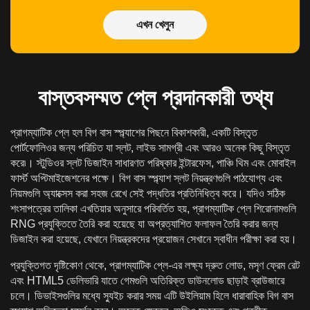
এখন খেলুন
বাস্তবসম্মত প্লে প্রদানকারী তথ্য
প্রাগম্যাটিক প্লে হল বিগ বাস স্প্ল্যাশের পিছনে বিকাশকারী, একটি বিস্তৃত
পোর্টফোলিওর জন্য পরিচিত যা স্লট, লাইভ সামগ্রী এবং আরও অনেক কিছু বিস্তৃত
করে৷। স্টুডিওর স্লট ডিজাইন সাধারণত পরিষ্কার ইন্টারফেস, পাঞ্চি থিম এবং মোবাইল
ফার্স্ট অপ্টিমাইজেশনের পক্ষে। বিগ বাস স্প্ল্যাশ স্লট নিয়ন্ত্রণগুলি পাঠযোগ্য এবং
নিয়মগুলি অ্যাক্সেস করা সহজ রেখে সেই পদ্ধতির প্রতিনিধিত্ব করে। যদিও সঠিক
শংসাপত্রের তালিকা এখতিয়ার অনুসারে পরিবর্তিত হয়, প্রাগম্যাটিক প্লে শিরোনামগুলি
RNG প্রযুক্তিতে তৈরি করা হয়েছে যা অপ্রত্যাশিত ফলাফল তৈরি করার জন্য
ডিজাইন করা হয়েছে, যেখানে নিয়ন্ত্রকদের প্রয়োজন সেখানে স্বাধীন পরীক্ষা করা হয়।
প্রযুক্তিগত দৃষ্টিকোণ থেকে, প্রাগম্যাটিক প্লে-এর লক্ষ্য দ্রুত লোড, মসৃণ ফ্রেম রেট
এবং HTML5 ডেলিভারি যাতে গেমগুলি অতিরিক্ত ডাউনলোড ছাড়াই ব্রাউজারে
চলে। ডিভাইসগুলির মধ্যে স্যুইচ করার সময় এটি উইলিয়াম হিলে ধারাবাহিক বিগ বাস