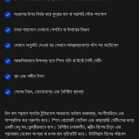
অঞ্চলের উপর নির্ভর করে মুদ্রার মান বা সরাসরি স্টেক পদক্ষেপ
তথ্য প্যানেলে দেখানো পেলাইন বা উপায়ের বিবরণ
যেখানে অনুমতি দেওয়া হয় সেখানে সামঞ্জস্যযোগ্য স্টপ সহ অটোপ্লে
আঞ্চলিকভাবে উপলব্ধ হলে স্পিন গতি বা টার্বো শৈলী সেটিং
শব্দ এবং সঙ্গীত টগল
গেমের নিয়ম, বেতনযোগ্য এবং বৈশিষ্ট্য ব্যাখ্যা
বিগ বাস স্প্ল্যাশ স্লটের ইন্টারফেস সাধারণত বর্তমান ভারসাম্য, অংশীদারিত্ব এবং
সাম্প্রতিক জয় প্রদর্শন করে। স্পিন বোতামটি পেটেবল এবং কাছাকাছি সেটিংসের জন্য
একটি মেনু সহ কেন্দ্রীয়ভাবে বসে। বৈশিষ্ট্য চলাকালীন, স্ক্রীন বিশেষ চিহ্ন এবং
প্রযোজ্য যেকোন সংগ্রহ বা গুণক মান হাইলাইট করে। উইলিয়াম হিলের পরিবেশ