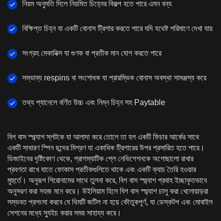
নিয়ম অনুমতি দিলে নিয়মিত চিহ্নের বিকল্প হতে পারে এমন বন্য
বিক্ষিপ্ত চিহ্ন যা একটি বোনাস ট্রিগার করতে পারে যদি যথেষ্ট পরিমাণে দেখা যায়
সংগ্রহ মেকানিক্স যা গুণক বা প্রতীক মান যোগ করতে পারে
সম্ভাব্য respins বা সংশোধক যা প্রারম্ভিক বোনাস অবস্থা সামঞ্জস্য করে
তথ্য প্যানেলে বর্ণিত উচ্চ এবং নিম্ন চিহ্ন সহ Paytable
বিগ বাস স্প্ল্যাশ স্লটকে যা আলাদা করে তোলে তা হল একটি ফিচার আর্কের সাথে
একটি সাধারণ স্পিন ছন্দের মিশ্রণ যা একাধিক ট্রিগারের উপর প্রসারিত হতে পারে।
ডিজাইনের দৃষ্টিকোণ থেকে, প্রাগম্যাটিক প্লে নেভিগেশনকে অগোছালো রাখার
প্রবণতা রাখে যাতে ফোকাস প্রতীকগুলিতে থাকে এবং একটি ক্যাচ তৈরি হওয়ার
মুহুর্তে। অনুরূপ শিরোনামের সাথে তুলনা করে, বিগ বাস স্প্ল্যাশ প্রবাহ ইচ্ছাকৃতভাবে
অনুসরণ করা সহজ মনে করে। উইলিয়াম হিলে বিগ বাস স্প্ল্যাশ চালু করা খেলোয়াড়রা
সম্ভবত প্রশংসা করবে যে থিমটি জটিল না হয়ে কৌতুকপূর্ণ, যা ডেস্কটপ এবং মোবাইল
সেশনের মধ্যে স্যুইচ করার সময় সাহায্য করে।