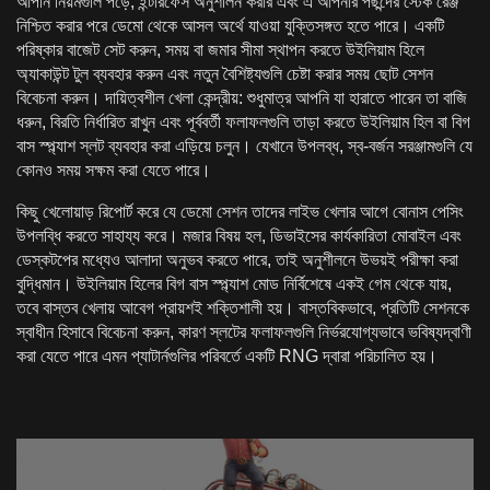
আপনি নিয়মগুলি পড়ে, ইন্টারফেস অনুশীলন করার এবং এ আপনার পছন্দের স্টেক রেঞ্জ
নিশ্চিত করার পরে ডেমো থেকে আসল অর্থে যাওয়া যুক্তিসঙ্গত হতে পারে। একটি
পরিষ্কার বাজেট সেট করুন, সময় বা জমার সীমা স্থাপন করতে উইলিয়াম হিলে
অ্যাকাউন্ট টুল ব্যবহার করুন এবং নতুন বৈশিষ্ট্যগুলি চেষ্টা করার সময় ছোট সেশন
বিবেচনা করুন। দায়িত্বশীল খেলা কেন্দ্রীয়: শুধুমাত্র আপনি যা হারাতে পারেন তা বাজি
ধরুন, বিরতি নির্ধারিত রাখুন এবং পূর্ববর্তী ফলাফলগুলি তাড়া করতে উইলিয়াম হিল বা বিগ
বাস স্প্ল্যাশ স্লট ব্যবহার করা এড়িয়ে চলুন। যেখানে উপলব্ধ, স্ব-বর্জন সরঞ্জামগুলি যে
কোনও সময় সক্ষম করা যেতে পারে।
কিছু খেলোয়াড় রিপোর্ট করে যে ডেমো সেশন তাদের লাইভ খেলার আগে বোনাস পেসিং
উপলব্ধি করতে সাহায্য করে। মজার বিষয় হল, ডিভাইসের কার্যকারিতা মোবাইল এবং
ডেস্কটপের মধ্যেও আলাদা অনুভব করতে পারে, তাই অনুশীলনে উভয়ই পরীক্ষা করা
বুদ্ধিমান। উইলিয়াম হিলের বিগ বাস স্প্ল্যাশ মোড নির্বিশেষে একই গেম থেকে যায়,
তবে বাস্তব খেলায় আবেগ প্রায়শই শক্তিশালী হয়। বাস্তবিকভাবে, প্রতিটি সেশনকে
স্বাধীন হিসাবে বিবেচনা করুন, কারণ স্লটের ফলাফলগুলি নির্ভরযোগ্যভাবে ভবিষ্যদ্বাণী
করা যেতে পারে এমন প্যাটার্নগুলির পরিবর্তে একটি RNG দ্বারা পরিচালিত হয়।