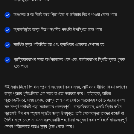
অঞ্চলের উপর নির্ভর করে প্রিপেইড বা ভাউচার বিকল্প পাওয়া যেতে পারে
অ্যাকাউন্টের জন্য বিকল্প স্থানীয় পদ্ধতি উপস্থিত হতে পারে
সমর্থিত মুদ্রা পরিবর্তিত হয় এবং ক্যাশিয়ার এলাকায় দেখানো হয়
প্রক্রিয়াকরণের সময় অর্থপ্রদানের ধরন এবং যাচাইকরণের স্থিতি দ্বারা পৃথক
হতে পারে
উইলিয়াম হিলে বিগ বাস স্প্ল্যাশ অন্বেষণ করার সময়, এটি সময় সীমিত ক্রিয়াকলাপের
জন্য প্রচার পৃষ্ঠাগুলিতে এক নজর রাখতে সহায়তা করে। যাইহোক, বাজির
প্রয়োজনীয়তা, সময় ফ্রেম, যোগ্য গেম এবং যেখানে প্রযোজ্য সর্বোচ্চ জয়ের ক্যাপ
সহ সম্পূর্ণ শর্তাবলী পড়া সমানভাবে গুরুত্বপূর্ণ। বাস্তবিকভাবে, একটি স্থির রুটিন
প্রায়শই বিগ বাস স্প্ল্যাশ স্লটের জন্য উপযুক্ত, তাই খেলোয়াড়রা তাদের বাজেট বা
শৈলীর সাথে মেলে না এমন স্বল্পমেয়াদী প্রণোদনা অনুসরণ করার পরিবর্তে সামঞ্জস্যপূর্ণ
সেশন পরিচালনায় আরও মূল্য খুঁজে পেতে পারে।