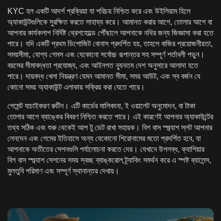
KYC হল একটি আদর্শ প্রক্রিয়া যা পরিচয় নিশ্চিত করে এবং উইলিয়াম হিলে
অ্যাকাউন্টগুলিকে সুরক্ষিত করতে সাহায্য করে। আমানত করার আগে, তোলার আগে বা
আপনার কার্যকলাপ নির্দিষ্ট থ্রেশহোল্ডে পৌঁছালে আপনাকে নথির জন্য জিজ্ঞাসা করা হতে
পারে। যদি একটি প্রথম ডিপোজিট বোনাস প্রদর্শিত হয়, তাহলে বাজির প্রয়োজনীয়তা,
সময়সীমা, যোগ্য গেমস এবং যেকোনো সর্বোচ্চ রূপান্তর সহ সম্পূর্ণ শর্তাবলী পড়ুন।
বয়সের সীমাবদ্ধতা প্রযোজ্য, এবং আইনগত ন্যূনতম দেশ অনুসারে আলাদা হতে
পারে। দায়বদ্ধ খেলা নিয়ন্ত্রণ যেমন আমানত সীমা, সময় আউট, এবং স্ব বর্জন যে
কোনো সময় অ্যাকাউন্ট এলাকায় সক্রিয় করা যেতে পারে।
পেমেন্ট যাচাইকরণ রুটিন। এটি কার্ডের মালিকানা, ই ওয়ালেট অনুমোদন, বা টাকা
তোলার আগে ব্যাঙ্কের বিবরণ নিশ্চিত করতে পারে। এই কারণেই আপনার অ্যাকাউন্টের
তথ্য সঠিক এবং শুরু থেকেই আপ টু ডেট রাখা সহায়ক। বিগ বাস স্প্ল্যাশ স্লট আপনার
লেনদেন এবং গেমের ইতিহাসে অন্য যেকোনো শিরোনামের মতো প্রদর্শিত হবে, যা
আপনাকে অতীতের সেশনগুলি পর্যালোচনা করতে দেয়। যেখানে উপলব্ধ, ক্যাশিয়ার
বিগ বাস স্প্ল্যাশ সেশনের সময় স্বচ্ছ ব্যাঙ্করোল ট্র্যাকিং সমর্থন করে এ স্পষ্ট ব্যালেন্স,
মুলতুবি পরিমাণ এবং সম্পূর্ণ স্থানান্তর দেখায়।