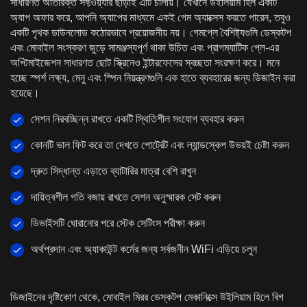
সাধারণত অতিরিক্ত সফ্টওয়্যার ছাড়াই এটি চালায়। যেখানে উইলিয়াম হিল একটি
অ্যাপ অফার করে, আপনি অ্যাপের মাধ্যমে একই গেম অ্যাক্সেস করতে পারেন, তবুও
একটি পৃথক ডাউনলোড কঠোরভাবে প্রয়োজনীয় নয়। গেমপ্লে বৈশিষ্ট্যগুলি ডেস্কটপ
এবং মোবাইল সংস্করণ জুড়ে সামঞ্জস্যপূর্ণ থাকা উচিত এবং প্রাগম্যাটিক প্লে-এর
অপ্টিমাইজেশন সাধারণত ছোট স্ক্রিনেও ইন্টারফেসের স্বচ্ছতা সংরক্ষণ করে। মনে
হচ্ছে স্পর্শ লক্ষ্য, মেনু এবং স্পিন নিয়ন্ত্রণগুলি এক হাতে ব্যবহারের জন্য ডিজাইন করা
হয়েছে।
সেশন নিরবচ্ছিন্ন রাখতে একটি স্থিতিশীল সংযোগ ব্যবহার করুন
কোনটি ভাল ফিট করে তা দেখতে পোর্ট্রেট এবং ল্যান্ডস্কেপ উভয়ই চেষ্টা করুন
দ্রুত সিদ্ধান্ত এড়াতে ব্যাটারির মাত্রা বেশি রাখুন
দায়িত্বশীল গতি বজায় রাখতে সেশন অনুস্মারক সেট করুন
ডিভাইসটি ঘোরানোর পরে স্টেক সেটিংস পরীক্ষা করুন
অর্থপ্রদান এবং অ্যাকাউন্ট কর্মের জন্য সর্বজনীন WiFi এড়িয়ে চলুন
ডিজাইনের দৃষ্টিকোণ থেকে, মোবাইল মিরর ডেস্কটপ মেকানিক্সে উইলিয়াম হিলে বিগ