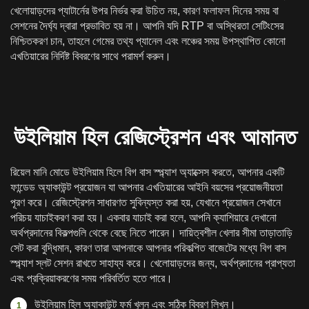
খেলোয়াড়দের প্যাটার্নের উপর নির্ভর করা উচিত নয়, কারণ ফলাফল দিনের সময় বা
সেশনের দৈর্ঘ্য দ্বারা প্রভাবিত হয় না। আপনি যদি RTP বা অস্থিরতা সেটিংসের
নিশ্চিতকরণ চান, তাহলে গেমের তথ্য প্যানেল এবং লঞ্চের সময় উপস্থাপিত কোনো
এখতিয়ারের নির্দিষ্ট বিবরণের সাথে পরামর্শ করুন।
উইলিয়াম হিল রেজিস্ট্রেশন এবং আমানত
রিয়েল মানি মোডে উইলিয়াম হিলে বিগ বাস স্প্ল্যাশ অ্যাক্সেস করতে, আপনার একটি
ফান্ডেড অ্যাকাউন্ট প্রয়োজন যা আপনার এখতিয়ারের আইনি বয়সের প্রয়োজনীয়তা
পূরণ করে। রেজিস্ট্রেশন সাধারণত সুবিন্যস্ত করা হয়, যেখানে প্রয়োজন সেখানে
পরিচয় যাচাইকরণ করা হয়। একবার যাচাই করা হলে, আপনি ক্যাশিয়ারে দেখানো
অর্থপ্রদানের বিকল্পগুলি থেকে বেছে নিতে পারেন। দায়িত্বশীল খেলার সীমা তাড়াতাড়ি
সেট করা বুদ্ধিমান, কারণ তারা আপনাকে আপনার পরিকল্পিত বাজেটের মধ্যে বিগ বাস
স্প্ল্যাশ স্লট সেশন রাখতে সাহায্য করে। খেলোয়াড়দের জন্য, অর্থপ্রদানের প্রাপ্যতা
এবং প্রক্রিয়াকরণের সময় পরিবর্তিত হতে পারে।
উইলিয়াম হিল অ্যাকাউন্ট ফর্ম খুলুন এবং সঠিক বিবরণ লিখুন।