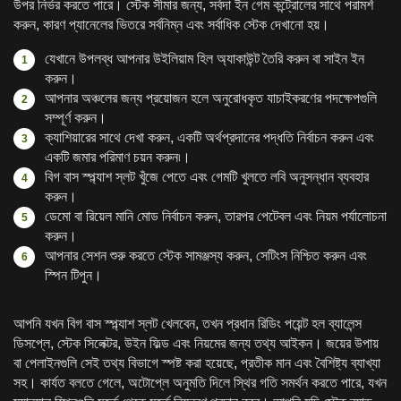
উপর নির্ভর করতে পারে। স্টেক সীমার জন্য, সর্বদা ইন গেম কন্ট্রোলের সাথে পরামর্শ
করুন, কারণ প্যানেলের ভিতরে সর্বনিম্ন এবং সর্বাধিক স্টেক দেখানো হয়।
যেখানে উপলব্ধ আপনার উইলিয়াম হিল অ্যাকাউন্ট তৈরি করুন বা সাইন ইন
করুন।
আপনার অঞ্চলের জন্য প্রয়োজন হলে অনুরোধকৃত যাচাইকরণের পদক্ষেপগুলি
সম্পূর্ণ করুন।
ক্যাশিয়ারের সাথে দেখা করুন, একটি অর্থপ্রদানের পদ্ধতি নির্বাচন করুন এবং
একটি জমার পরিমাণ চয়ন করুন৷।
বিগ বাস স্প্ল্যাশ স্লট খুঁজে পেতে এবং গেমটি খুলতে লবি অনুসন্ধান ব্যবহার
করুন।
ডেমো বা রিয়েল মানি মোড নির্বাচন করুন, তারপর পেটেবল এবং নিয়ম পর্যালোচনা
করুন।
আপনার সেশন শুরু করতে স্টেক সামঞ্জস্য করুন, সেটিংস নিশ্চিত করুন এবং
স্পিন টিপুন।
আপনি যখন বিগ বাস স্প্ল্যাশ স্লট খেলবেন, তখন প্রধান রিডিং পয়েন্ট হল ব্যালেন্স
ডিসপ্লে, স্টেক সিলেক্টর, উইন ফিল্ড এবং নিয়মের জন্য তথ্য আইকন। জয়ের উপায়
বা পেলাইনগুলি সেই তথ্য বিভাগে স্পষ্ট করা হয়েছে, প্রতীক মান এবং বৈশিষ্ট্য ব্যাখ্যা
সহ। কার্যত বলতে গেলে, অটোপ্লে অনুমতি দিলে স্থির গতি সমর্থন করতে পারে, যখন