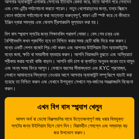
আপনার অ্যাকাউন্ট এলাকায় সেশনের ইতিহাস রেকর্ড করে, যাতে আপনি পরে লেনদেন
এবং গেম এন্ট্রি পর্যালোচনা করতে পারেন। নতুন খেলোয়াড়দের জন্য, তথ্য স্ক্রিনে
বেতন কাঠামো পর্যালোচনা করা অত্যন্ত গুরুত্বপূর্ণ, কারণ এটি স্পষ্ট করে যে কীভাবে
ইঞ্জিন দ্বারা সমন্বয় এবং বোনাস ট্রিগারগুলি মূল্যায়ন করা হয়।
বিগ বাস স্প্ল্যাশ স্লটের জন্য শিক্ষানবিস পরামর্শ সোজা। বেস গেম চক্র এবং
বৈশিষ্ট্যগুলি কখন প্রদর্শিত হবে তা নিশ্চিত করার সময় ছোট বাজি দিয়ে শুরু করুন।
মধ্যে একটি সেশন বাজেট প্রি সেট করুন এবং আপনার উইলিয়াম হিল অ্যাকাউন্টের
মধ্যে জমা, ক্ষতি বা সময়সীমা ব্যবহার করুন। আপনি নিয়মগুলি বুঝতে এবং অস্থিরতা
স্বীকার করার পরেই বাজি বাড়ান। আপনি যদি চাপ বা ক্লান্তি অনুভব করেন তবে থামুন
এবং অন্য সময় ফিরে আসুন। যেখানে বয়সের সীমাবদ্ধতা এবং KYC প্রযোজ্য,
সেখানে আমানতের সিদ্ধান্ত নেওয়ার আগে আপনার অ্যাকাউন্ট সম্পূর্ণরূপে যাচাই করা
হয়েছে তা নিশ্চিত করুন এবং যেখানে উপযুক্ত সেখানে স্ব-বর্জনের সরঞ্জামগুলি বিবেচনা
করুন।
এখন বিগ বাস স্প্ল্যাশ খেলুন
আসল অর্থ বা ডেমো বিকল্পগুলির সাথে উত্তেজনাপূর্ণ মাছ ধরার থিমযুক্ত
স্লটের জন্য উইলিয়াম হিলে যোগ দিন। বিরামহীন গেমপ্লে এবং সম্ভাব্য বড়
জয় উপভোগ করুন।