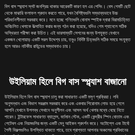
বিগ বাস স্প্ল্যাশ স্লট জনপ্রিয় থাকার আরেকটি কারণ হল এর পেসিং। বেস গেমটি ছোট
থেকে মাঝারি ফলাফল প্রদান করতে পারে, যখন বৈশিষ্ট্যগুলি সম্ভাব্যভাবে উচ্চ
পরিবর্তনশীলতা সরবরাহ করে। মনে হচ্ছে গণিতগুলি বোনাস স্পাইক দ্বারা বিরামচিহ্নিত
অবিচলিত খেলাকে উত্সাহিত করার জন্য গঠন করা হয়েছে, যদিও গেম প্যানেলে সঠিক
অস্থিরতা পরীক্ষা করা উচিত। এই ভারসাম্যটি সেশনের জন্য উপযুক্ত যেখানে
একজন খেলোয়াড় একটি সরল উদ্দেশ্য চায়, তবুও নির্দিষ্ট চিহ্নগুলি সঠিক সময়ে সংযুক্ত
হলে আরও নাটকীয় রাউন্ডের সম্ভাবনাও চায়।
উইলিয়াম হিলে বিগ বাস স্প্ল্যাশ বাজানো
উইলিয়াম হিলে বিগ বাস স্প্ল্যাশ চালু করা সাধারণত একটি মসৃণ প্রক্রিয়া। লবি
অনুসন্ধান এবং বিভাগ সরঞ্জাম সরবরাহ করে এবং একবার শিরোনাম লোড হয়ে গেলে
আপনি যেখানে উপলব্ধ সেখানে অনুশীলন এবং আসল অর্থ খেলার মধ্যে বেছে নিতে
পারেন। ইন্টারফেস সাধারণত ব্যালেন্স, বর্তমান স্টেক, একটি কেন্দ্রীয় স্পিন বোতাম এবং
পেটেবল এবং নিয়মগুলির জন্য একটি মেনু আইকন প্রদর্শন করে। অটোপ্লে এবং টার্বো
শৈলী বিকল্পগুলিও উপস্থিত থাকতে পারে, তবে প্রাপ্যতা আপনার অঞ্চলের প্রবিধানের