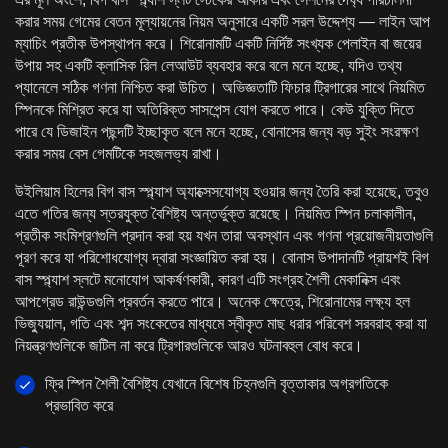
করার সময় গেমের বেতন মূল্যায়নের নিয়ম অনুসারে একটি সরল উদ্দেশ্য — লাইন আপ
ম্যাচিং প্রতীক উপস্থাপন করে। শিরোনামটি একটি নির্দিষ্ট সংখ্যক পেলাইন বা জয়ের
উপায় সহ একটি ক্লাসিক রিল লেআউট ব্যবহার করে বলে মনে হচ্ছে, যদিও তথ্য
প্যানেলে সঠিক গণনা নিশ্চিত করা উচিত। অভিজ্ঞতাটি ফিচার ট্রিগারের সাথে নিয়মিত
স্পিনকে মিশ্রিত করে যা অতিরিক্ত সাসপেন্স যোগ করতে পারে। কেউ যুক্তি দিতে
পারে যে ডিজাইন পছন্দটি ইচ্ছাকৃত বলে মনে হচ্ছে, বোনাসের জন্য বড় সুইং সংরক্ষণ
করার সময় বেস গেমটিকে সহজলভ্য রাখা।
উইলিয়াম হিলের বিগ বাস স্প্ল্যাশ অ্যাক্সেসযোগ্য হওয়ার জন্য তৈরি করা হয়েছে, তবুও
এতে গতির জন্য স্তরযুক্ত বৈশিষ্ট্য অন্তর্ভুক্ত রয়েছে। নিয়মিত স্পিন চলাকালীন,
প্রতীক সংমিশ্রণগুলি প্রদান করা হয় যখন তারা অবস্থান এবং গণনা প্রয়োজনীয়তাগুলি
পূরণ করে যা পরিশোধযোগ্য দ্বারা সংজ্ঞায়িত করা হয়। বোনাস উপাদানটি প্রায়শই বিগ
বাস স্প্ল্যাশ স্লটে মনোযোগ আকর্ষণকারী, কারণ এটি সংগ্রহ শৈলী মেকানিক্স এবং
আপগ্রেড রাউন্ডগুলি প্রবর্তন করতে পারে। অনেক ক্ষেত্রে, শিরোনামের লক্ষ্য হল
ভিজ্যুয়াল, গতি এবং শব্দ সংকেতের মাধ্যমে স্বীকৃত মাছ ধরার পরিবেশ সরবরাহ করা যা
নিয়ন্ত্রণগুলিকে জটিল না করে ট্রিগারগুলিকে আরও ঘটনাবহুল বোধ করে।
ফ্রি স্পিন শৈলী বৈশিষ্ট্য যেখানে বিশেষ চিহ্নগুলি বৃত্তাকার অগ্রগতিকে
প্রভাবিত করে